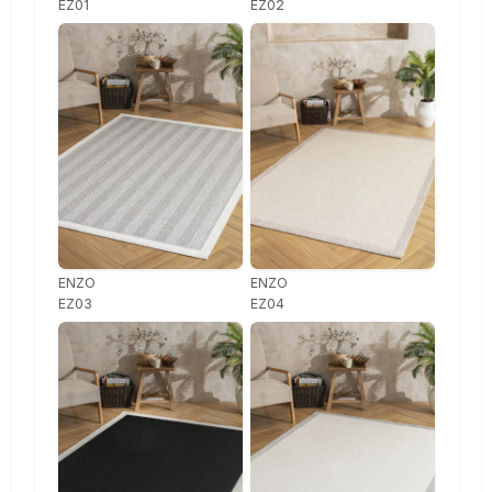
EZ01
EZ02
ENZO
ENZO
EZ03
EZ04